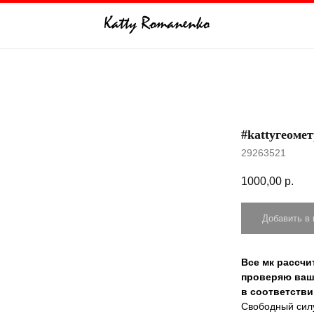
#kattyгеоме
29263521
1000,00
р.
Добавить в 
Все мк рассчи
проверяю ваш
в соответстви
Свободный силу