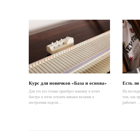
Курс для новичков «База и основа»
Есть ли
Для тех кто только приобрел машину и хочет
На послед
быстро и легко освоить навыки вязания и
том, как п
построения издели ...
работает ...