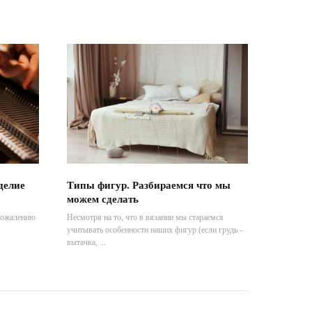
зделие
Типы фигур. Разбираемся что мы
можем сделать
сожалению
Несмотря на то, что в вязании мы стараемся
учитывать особенности наших фигур (если грудь -
вытачка, ...