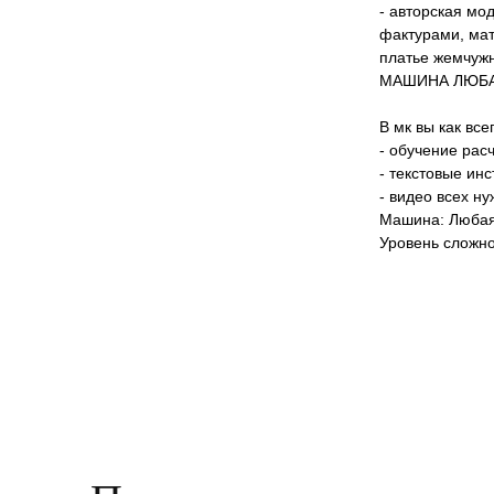
- авторская мо
фактурами, мат
платье жемчужн
МАШИНА ЛЮБ
В мк вы как все
- обучение рас
- текстовые инс
- видео всех н
Машина: Люба
Уровень сложно