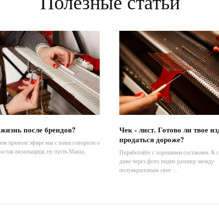
Полезные статьи
 жизнь после брендов?
Чек - лист. Готово ли твое и
продаться дороже?
нем прямом эфире мы с вами говорили о
ростая вязальщица, ну пусть Маша,
Поработайте с хорошими составами. К 
даже через фото видно разницу между
полуакриловым свит ...