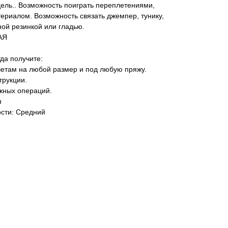
дель.. Возможность поиграть переплетениями,
ериалом. Возможность связать джемпер, тунику,
ой резинкой или гладью.
АЯ
гда получите:
четам на любой размер и под любую пряжу.
трукции.
ужных операций.
я
сти: Средний